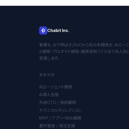
Chabit Inc.
事業を、AIで伸ばす。PoCから先の本開発を、AIエー
ト開発・プロダクト開発・開発体制づくりまで法人向
支援します。
事業内容
AIエージェント開発
AI導入支援
外部CTO / 技術顧問
テクニカルディレクション
MVP / アプリ・Web開発
要件整理 / 発注支援