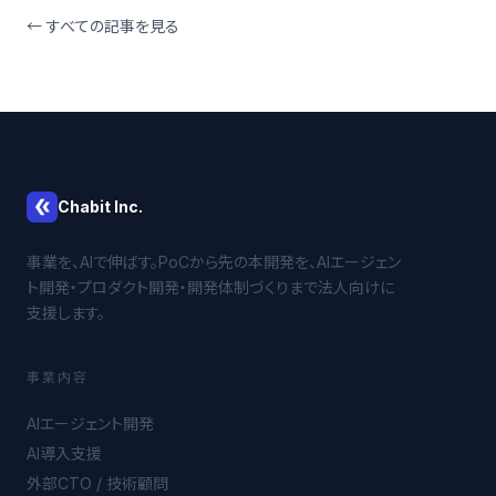
← すべての記事を見る
Chabit Inc.
事業を、AIで伸ばす。PoCから先の本開発を、AIエージェン
ト開発・プロダクト開発・開発体制づくりまで法人向けに
支援します。
事業内容
AIエージェント開発
AI導入支援
外部CTO / 技術顧問