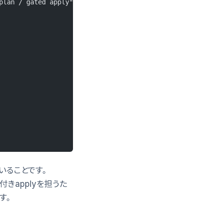
plan / gated apply"]
ていることです。
承認付きapplyを担うた
す。