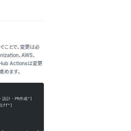
につなぐことで、変更は必
zation、AWS、
ub Actionsは変更
へ進めます。
n調査・設計・PR作成"]
iff"]