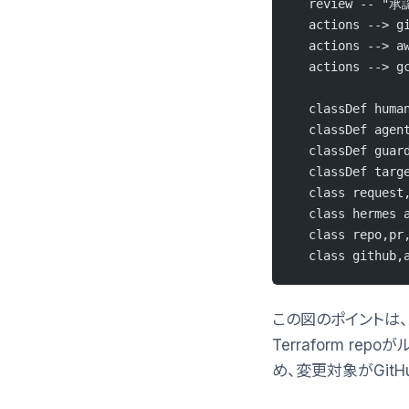
  review -- "承認
  actions --> g
  actions --> a
  actions --> g
  classDef huma
  classDef agen
  classDef guar
  classDef targ
  class request
  class hermes 
  class repo,pr
  class github,
この図のポイントは、A
Terraform repo
め、変更対象がGit