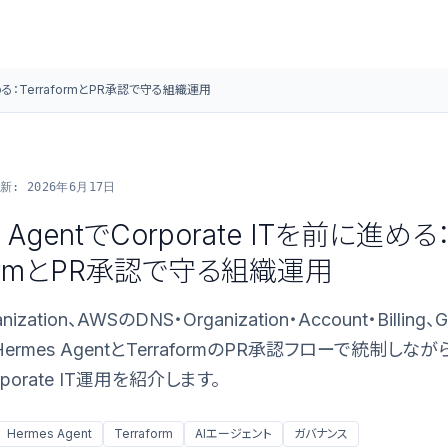
に進める：TerraformとPR承認で守る組織運用
新: 2026年6月17日
s AgentでCorporate ITを前に進める
aformとPR承認で守る組織運用
anization、AWSのDNS・Organization・Account・Billi
ermes AgentとTerraformのPR承認フローで統制しな
orporate IT運用を紹介します。
Hermes Agent
Terraform
AIエージェント
ガバナンス