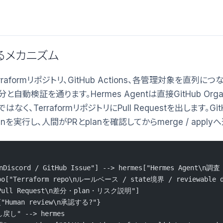
るメカニズム
、Terraformリポジトリ、GitHub Actions、各管理対象を直列
動検証を通ります。Hermes Agentは直接GitHub Organi
く、TerraformリポジトリにPull Requestを出します。GitH
nを実行し、人間がPRとplanを確認してからmerge / apply
nDiscord / GitHub Issue"] --> hermes["Hermes Agent\
epo["Terraform repo\nルールベース / state境界 / reviewable d
["Pull Request\n差分・plan・リスク説明"]
w{"Human review\n承認する?"}
し戻し" --> hermes