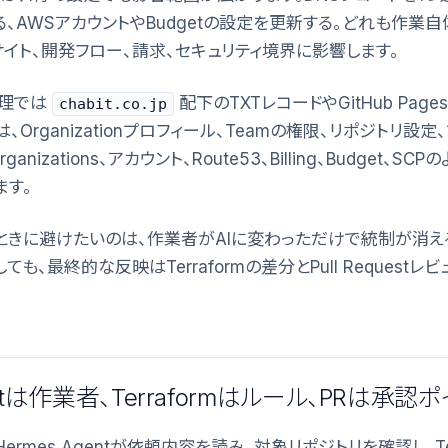
、AWSアカウントやBudgetの設定を更新する。どれも作業
イト、開発フロー、請求、セキュリティ境界に影響します。
管理では
配下のTXTレコードやGitHub Pag
chabit.co.jp
では、Organizationプロフィール、Teamの権限、リポジトリ
anizations、アカウント、Route53、Billing、Budget、
ます。
るときに避けたいのは、作業者がAIに変わっただけで統制が消え
ても、最終的な反映はTerraformの差分とPull Request
entは作業者、Terraformはルール、PRは承認
、Hermes Agentが依頼内容を読み、対象リポジトリを確認し、Te