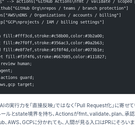
" --> actions["GitHub Actions\nfmt / validate / scoped 
ithub["GitHub Org\nrepos / teams / branch protection"]
ws["AWS\nDNS / Organizations / accounts / billing"]
cp["GCP\nprojects / IAM / billing settings"]
n fill:#fff3cd,stroke:#c58b00,color:#3b2a00;
t fill:#e7f0ff,stroke:#356ac3,color:#0a2b63;
d fill:#e8f7ef,stroke:#1f8f4d,color:#073b1e;
et fill:#f3f4f6,stroke:#667085,color:#111827;
,review human;
agent;
,actions guard;
aws,gcp target;
Iの実行力を「直接反映」ではなく「Pull Request化」に寄せ
がルールとstate境界を持ち、Actionsがfmt、validate、plan、
Hub、AWS、GCPに分かれても、人間が見る入口はPRにそろいま