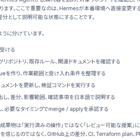
stを作ります。ここで重要なのは、Hermesが本番環境へ直接変更す
コード差分として説明可能な状態にすることです。
ように分けています。
を受ける
entがリポジトリ、既存ルール、関連ドキュメントを確認する
sueを作り、作業範囲と受け入れ条件を整理する
やドキュメントを更新し、検証コマンドを実行する
estを出し、差分、影響範囲、確認事項を日本語で説明する
必要なタイミングでmerge / applyを承認する
の成果物は「実行済みの操作」ではなく「レビュー可能な提案」に
信じるのではなく、GitHub上の差分、CI、Terraform pla