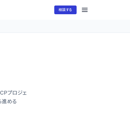
相談する
：
ng、GCPプロジェ
がら進める