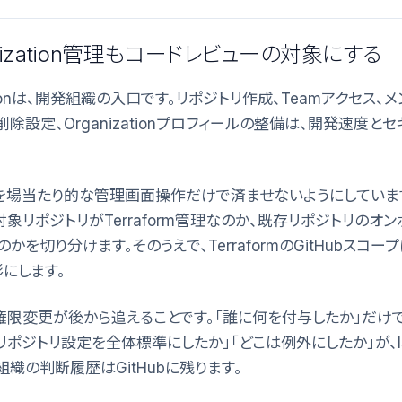
ganization管理もコードレビューの対象にする
nizationは、開発組織の入口です。リポジトリ作成、Teamアクセス
nch削除設定、Organizationプロフィールの整備は、開発速度
らを場当たり的な管理画面操作だけで済ませないようにしています。H
象リポジトリがTerraform管理なのか、既存リポジトリのオ
かを切り分けます。そのうえで、TerraformのGitHubスコー
にします。
権限変更が後から追えることです。「誰に何を付与したか」だけで
リポジトリ設定を全体標準にしたか」「どこは例外にしたか」が、Is
組織の判断履歴はGitHubに残ります。