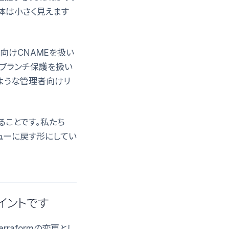
自体は小さく見えます
es向けCNAMEを扱い
設定、ブランチ保護を扱い
SCPのような管理者向けリ
ることです。私たち
レビューに戻す形にしてい
ポイントです
rraformの変更とし