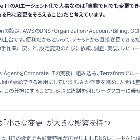
ate ITのAIエージェント化で大事なのは「自動で何でも変更でき
きる形に変更をそろえること」だと考えています。
ationの設定、AWSのDNS・Organization・Account・Billi
の土台です。便利だからといって、チャットから直接変更できる
の手作業に戻すと、設定変更のたびに依頼、調査、実装、レビュ
mes AgentをCorporate ITの実務に組み込み、Terrafor
estで人間が承認できる運用にしています。AIが作業を進め、人間は差分
る。この分担にすることで、速さと統制を同じワークフローに乗せ
e ITは「小さな変更」が大きな影響を持つ
Tの変更は、1行の設定でも影響範囲が広がります。DNSレコードを1つ追