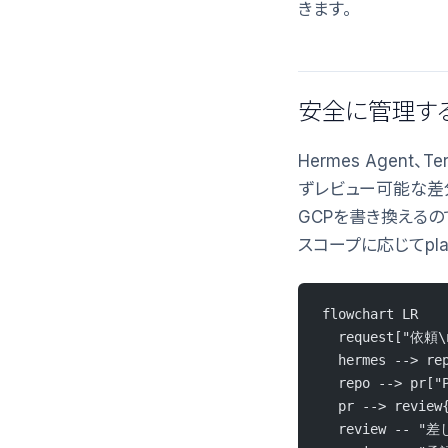
きます。
安全に管理す
Hermes Agent
ずレビュー可能な差分と自
GCPを書き換えるのではな
スコープに応じてpla
flowchart LR
  request["依頼\
  hermes --> r
  repo --> pr
  pr --> revie
  review -- "差