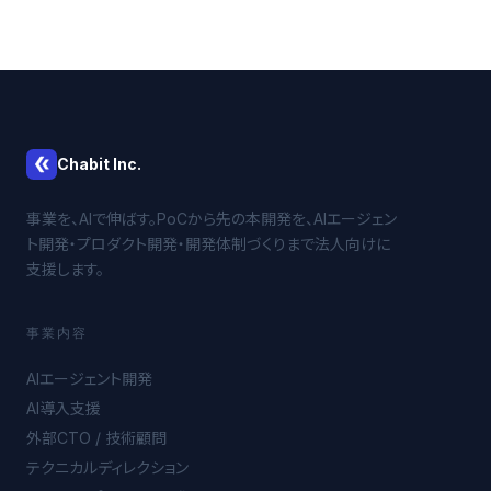
Chabit Inc.
事業を、AIで伸ばす。PoCから先の本開発を、AIエージェン
ト開発・プロダクト開発・開発体制づくりまで法人向けに
支援します。
事業内容
AIエージェント開発
AI導入支援
外部CTO / 技術顧問
テクニカルディレクション