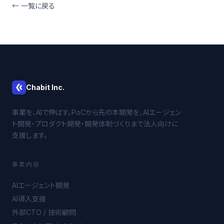
← 一覧に戻る
Chabit Inc.
事業を、AIで伸ばす。PoCから先の本開発を、AIエージェン
ト開発・プロダクト開発・開発体制づくりまで法人向けに
支援します。
事業内容
AIエージェント開発
AI導入支援
外部CTO / 技術顧問