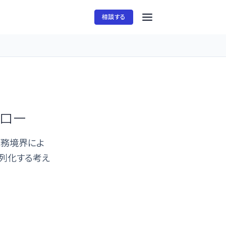
相談する
フロー
、責務境界によ
並列化する考え