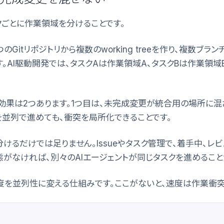
クごとに作業領域を分けることです。
は、一つのGitリポジトリから複数のworking treeを作り、複数ブ
。AI駆動開発では、タスクAは作業領域A、タスクBは作業領
効果は2つあります。1つ目は、未完成変更が統合用の場所に混ざ
を並列で進めても、衝突を局所化できることです。
けるだけでは足りません。Issueやタスク管理で、着手中、レ
態がなければ、別々のAIエージェントが同じタスクを進めること
速度を並列性に変える仕組みです。ここがないと、速度は作業衝突