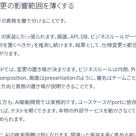
変更の影響範囲を薄くする
ドの責務を層で分けることです。
くの実装に引っ張られます。画面、API、DB、ビジネスルールが
に何を置くべきか」を推測し続けます。結果として、仕様変更と都
がります。
ドでは、変更の置き場が決まります。ビジネスルールは内側、
composition、画面はpresentationのように、層名はチー
存方向と責務の置き場が説明できることです。
rの考え方も、AI駆動開発では実務的です。ユースケースがportに依存
ていれば、テストを軽くできます。本物の外部サービスを動かさなくて
められます。
ど、AIの推測距離は短くなります。間違った実装を長く進める前