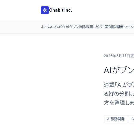
Chabit Inc.
ホーム
ブログ
AIがブン回る環境づくり！ 第3部：開発ワー
2026年6月11日
更
AIがブ
連載「AIがブ
る縦の分割、
方を整理しま
AI駆動開発
G